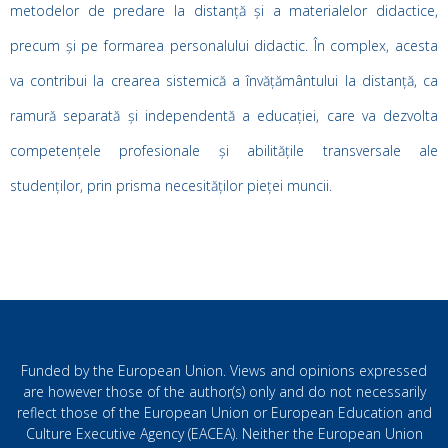
metodelor de predare la distanță și a materialelor didactice,
precum și pe formarea personalului didactic. În complex, acesta
va contribui la crearea sistemică a învățământului la distanță, ca
ramură separată și independentă a educației, care va dezvolta
competențele profesionale și abilitățile transversale ale
studenților, prin prisma necesităților pieței muncii.
Funded by the European Union. Views and opinions expressed
are however those of the author(s) only and do not necessarily
reflect those of the European Union or European Education and
Culture Executive Agency (EACEA). Neither the European Union