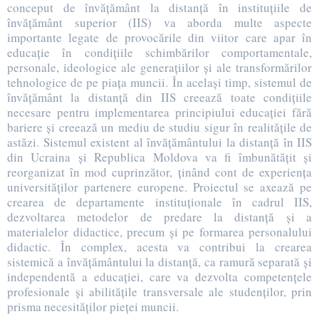
conceput de învățământ la distanță în instituțiile de
învățământ superior (IIS) va aborda multe aspecte
importante legate de provocările din viitor care apar în
educație în condițiile schimbărilor comportamentale,
personale, ideologice ale generațiilor și ale transformărilor
tehnologice de pe piața muncii. În același timp, sistemul de
învățământ la distanță din IIS creează toate condițiile
necesare pentru implementarea principiului educației fără
bariere și creează un mediu de studiu sigur în realitățile de
astăzi. Sistemul existent al învățământului la distanță în IIS
din Ucraina și Republica Moldova va fi îmbunătățit și
reorganizat în mod cuprinzător, ținând cont de experiența
universităților partenere europene. Proiectul se axează pe
crearea de departamente instituționale în cadrul IIS,
dezvoltarea metodelor de predare la distanță și a
materialelor didactice, precum și pe formarea personalului
didactic. În complex, acesta va contribui la crearea
sistemică a învățământului la distanță, ca ramură separată și
independentă a educației, care va dezvolta competențele
profesionale și abilitățile transversale ale studenților, prin
prisma necesităților pieței muncii.