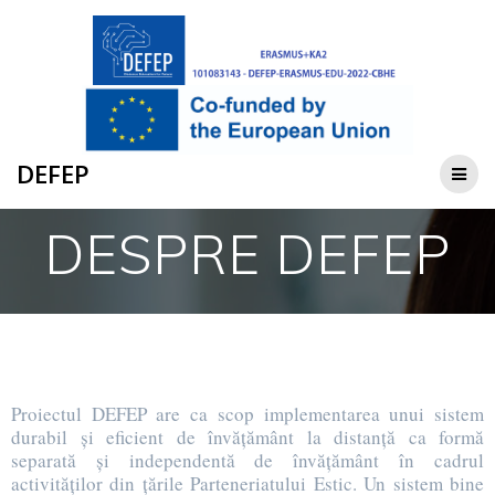
DEFEP
DESPRE DEFEP
Proiectul DEFEP are ca scop implementarea unui sistem
durabil și eficient de învățământ la distanță ca formă
separată și independentă de învățământ în cadrul
activităților din țările Parteneriatului Estic. Un sistem bine